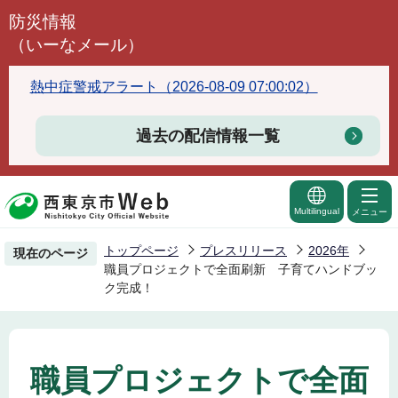
こ
防災情報
の
（いーなメール）
ペ
ー
熱中症警戒アラート（2026-08-09 07:00:02）
ジ
の
過去の配信情報一覧
先
頭
で
Multilingual
メニュー
す
トップページ
プレスリリース
2026年
現在のページ
職員プロジェクトで全面刷新 子育てハンドブッ
ク完成！
職員プロジェクトで全面