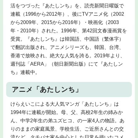
活をつづった『あたしンち』を、読売新聞日曜版で
連載（1996から2012年）、後にTVアニメ化（2002
から2009年、2015から2016年）・映画化（2003
年・2010年）された。1996年、第42回文春漫画賞を
受賞。『あたしンち』は韓国語、中国語（繁体字）
で翻訳出版され、アニメシリーズも、韓国、台湾、
香港で放映され、絶大な人気を誇る。2019年より、
週刊誌「AERA」（朝日新聞出版）にて『あたしン
ち』連載中。
アニメ「あたしンち」
けらえいこによる大人気マンガ「あたしンち」は
1994年に連載が開始。母、父、高校2年生の姉みか
ん、中学2年生の弟ユズヒコ、の一家4人の物語。あ
りのままの家庭風景、学校生活、ご近所さんとの交
流など、タチバナ家を中心とした日常を描いたコメ