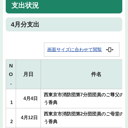
支出状況
4月分支出
画面サイズに合わせて閲覧
N
O
月日
件名
.
西東京市消防団第7分団団員のご尊父の
4月4日
1
う香典
西東京市消防団第2分団団員のご母堂の
4月12日
2
う香典