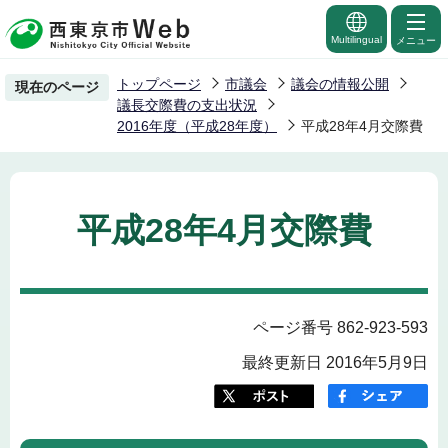
こ
の
Multilingual
メニュー
ペ
トップページ
市議会
議会の情報公開
現在のページ
ー
議長交際費の支出状況
ジ
2016年度（平成28年度）
平成28年4月交際費
の
先
頭
平成28年4月交際費
で
す
ページ番号 862-923-593
最終更新日 2016年5月9日