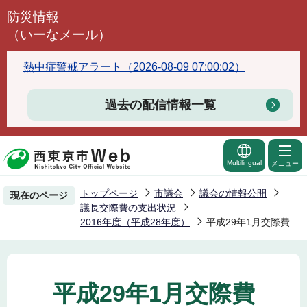
こ
防災情報
の
（いーなメール）
ペ
ー
熱中症警戒アラート（2026-08-09 07:00:02）
ジ
の
過去の配信情報一覧
先
頭
で
Multilingual
メニュー
す
トップページ
市議会
議会の情報公開
現在のページ
議長交際費の支出状況
2016年度（平成28年度）
平成29年1月交際費
平成29年1月交際費