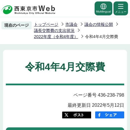
こ
の
Multilingual
メニュー
ペ
トップページ
市議会
議会の情報公開
現在のページ
ー
議長交際費の支出状況
ジ
2022年度（令和4年度）
令和4年4月交際費
の
先
頭
令和4年4月交際費
で
す
ページ番号 436-238-798
最終更新日 2022年5月12日