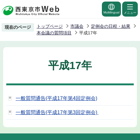
こ
の
Multilingual
メニュー
ペ
トップページ
市議会
定例会の日程・結果
現在のページ
ー
本会議の質問項目
平成17年
ジ
の
先
平成17年
頭
で
す
一般質問通告(平成17年第4回定例会)
一般質問通告(平成17年第3回定例会)