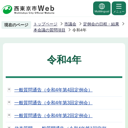
こ
の
Multilingual
メニュー
ペ
トップページ
市議会
定例会の日程・結果
現在のページ
ー
本会議の質問項目
令和4年
ジ
の
先
令和4年
頭
で
す
一般質問通告（令和4年第4回定例会）
一般質問通告（令和4年第3回定例会）
一般質問通告（令和4年第2回定例会）