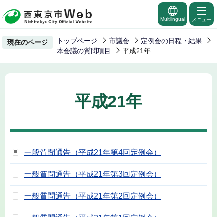
こ
の
Multilingual
メニュー
ペ
トップページ
市議会
定例会の日程・結果
現在のページ
ー
本会議の質問項目
平成21年
ジ
の
先
平成21年
頭
で
す
一般質問通告（平成21年第4回定例会）
一般質問通告（平成21年第3回定例会）
一般質問通告（平成21年第2回定例会）