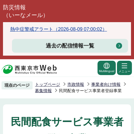
こ
防災情報
の
（いーなメール）
ペ
ー
熱中症警戒アラート（2026-08-09 07:00:02）
ジ
の
過去の配信情報一覧
先
頭
で
Multilingual
メニュー
す
トップページ
市政情報
事業者向け情報
現在のページ
募集情報
民間配食サービス事業者登録事業
民間配食サービス事業者