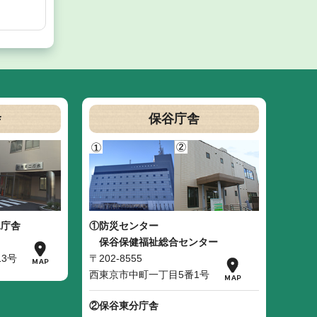
舎
保谷庁舎
二庁舎
①防災センター
保谷保健福祉総合センター
3号
〒202-8555
西東京市中町一丁目5番1号
②保谷東分庁舎