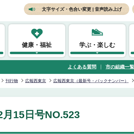
文字サイズ・色合い変更 | 音声読み上げ
健康・福祉
学ぶ・楽しむ
よくある質問
市の組織一
刊行物
広報西東京
広報西東京（最新号・バックナンバー）
2月15日号NO.523