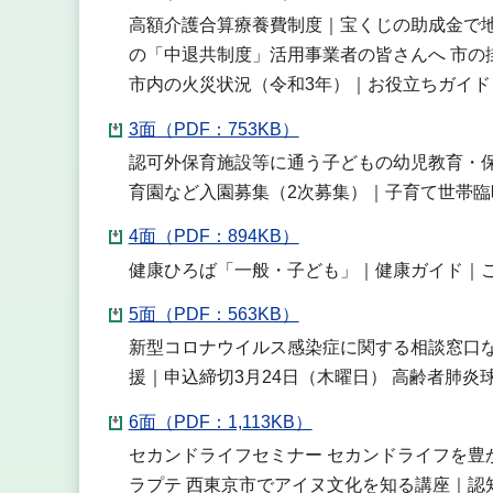
高額介護合算療養費制度｜宝くじの助成金で
の「中退共制度」活用事業者の皆さんへ 市の
市内の火災状況（令和3年）｜お役立ちガイド
3面（PDF：753KB）
認可外保育施設等に通う子どもの幼児教育・保
育園など入園募集（2次募集）｜子育て世帯臨
4面（PDF：894KB）
健康ひろば「一般・子ども」｜健康ガイド｜ご
5面（PDF：563KB）
新型コロナウイルス感染症に関する相談窓口な
援｜申込締切3月24日（木曜日） 高齢者肺炎
6面（PDF：1,113KB）
セカンドライフセミナー セカンドライフを豊
ラプテ 西東京市でアイヌ文化を知る講座｜認