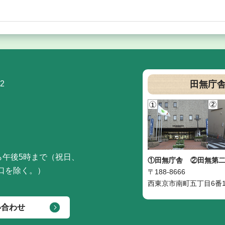
2
田無庁
ら午後5時まで（祝日、
①田無庁舎
②田無第
口を除く。）
〒188-8666
西東京市南町五丁目6番1
い合わせ