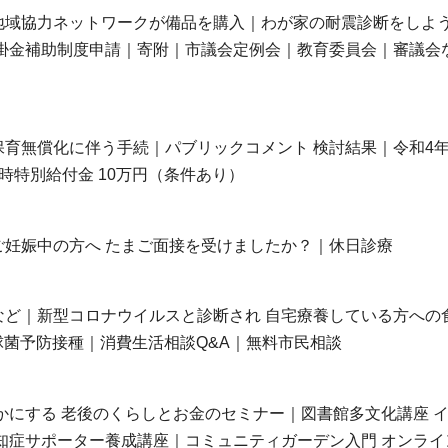
地域協力ネットワークが備品を購入｜わが家の耐震診断をしよ
掛金補助制度申請｜寄附｜市議会定例会｜教育委員会｜審議会
育無償化に伴う手続｜パブリックコメント 検討結果｜令和4年
時特別給付金 10万円（条件あり）
妊娠中の方へ たまご面接を受けましたか？｜休日診療
ど｜新型コロナウイルスと診断され 自宅療養している方への
球菌予防接種｜消費生活相談Q&A｜無料市民相談
かにする 老後のくらしとお金のセミナー｜図書館多文化講座 
知症サポーター養成講座｜コミュニティガーデン入門 オンライ