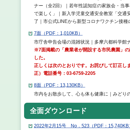
ナー（全2回）｜若年性認知症の家族会・当
で楽しく」｜新入学児童交通安全教室「交通
了｜市公式LINEから新型コロナワクチン接
7面（PDF：1,010KB）
市庁舎申告会場の混雑状況｜多摩六都科学館
※7面掲載の「農業者が開設する市民農園」
した。
正しくは次のとおりです。お詫びして訂正し
正）電話番号：03-6759-2205
8面（PDF：13,130KB）
市内をお散歩して、心も体も健康に｜みどり
全面ダウンロード
2022年2月15号 No．523（PDF：15,740K