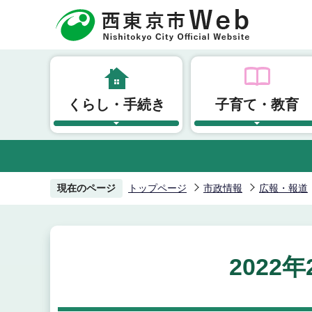
こ
の
ペ
ー
ジ
くらし・手続き
子育て・教育
の
先
頭
で
す
現在のページ
トップページ
市政情報
広報・報道
2022年