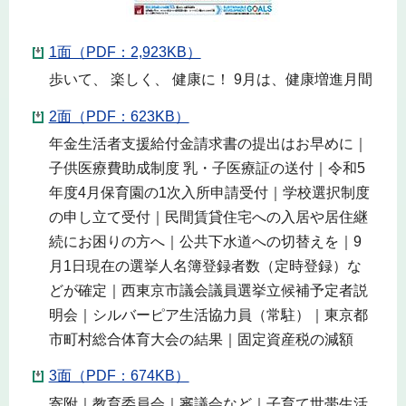
1面（PDF：2,923KB）
歩いて、 楽しく、 健康に！ 9月は、健康増進月間
2面（PDF：623KB）
年金生活者支援給付金請求書の提出はお早めに｜
子供医療費助成制度 乳・子医療証の送付｜令和5
年度4月保育園の1次入所申請受付｜学校選択制度
の申し立て受付｜民間賃貸住宅への入居や居住継
続にお困りの方へ｜公共下水道への切替えを｜9
月1日現在の選挙人名簿登録者数（定時登録）な
どが確定｜西東京市議会議員選挙立候補予定者説
明会｜シルバーピア生活協力員（常駐）｜東京都
市町村総合体育大会の結果｜固定資産税の減額
3面（PDF：674KB）
寄附｜教育委員会｜審議会など｜子育て世帯生活