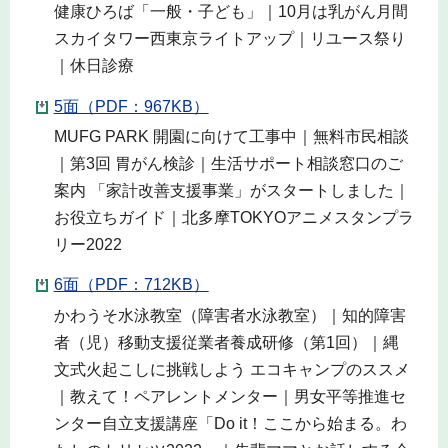
健康ひろば「一般・子ども」｜10月は乳がん月間
スカイタワー西東京ライトアップ｜リユース祭り
｜休日診療
5面（PDF：967KB）
MUFG PARK 開園に向けて工事中｜無料市民相談
｜第3回 胃がん検診｜生活サポート相談窓口のご
案内 「家計改善支援事業」がスタートしました｜
お役立ちガイド｜北多摩TOKYOアニメスタンプラ
リー2022
6面（PDF：712KB）
かわうそ水泳教室（障害者水泳教室）｜知的障害
者（児）移動支援従業者養成研修（第1回）｜縄
文式火起こしに挑戦しよう エコキャンプのススメ
｜教えて！ペアレントメンター｜男女平等推進セ
ンター自立支援講座「Do it！ここから始まる。わ