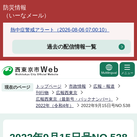
こ
防災情報
の
（いーなメール）
ペ
ー
熱中症警戒アラート（2026-08-06 07:00:10）
ジ
の
過去の配信情報一覧
先
頭
で
Multilingual
メニュー
す
トップページ
市政情報
広報・報道
現在のページ
刊行物
広報西東京
広報西東京（最新号・バックナンバー）
2022年（令和4年）
2022年9月15日号NO.538