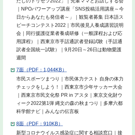
たしのトリセツ2022」｜先輩ママとお話しする会
｜NPOパワーアップ講座「SNS投稿活用講座～今
日からあなたも発信者～」｜観覧者募集 日本語ス
ピーチコンテスト2022｜市民後見人養成講習説明
会｜同行援護従業者養成研修（一般課程および応
用課程）｜西東京市手話通訳者登録試験（手話通
訳者全国統一試験）｜9月20日～26日は動物愛護
週間
7面（PDF：1,044KB）
市民スポーツまつり｜市民体力テスト 自身の体力
チェックをしよう！｜西東京市少年サッカー大会
｜西東京市民文化祭 PR in アスタ｜東京文化財ウ
ィーク2022第1弾 縄文の森の秋まつり｜多摩六都
科学館ナビ｜みんなの伝言板
8面（PDF：910KB）
新型コロナウイルス感染症に関する相談窓口｜接