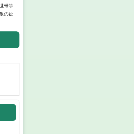
世帯等
限の延