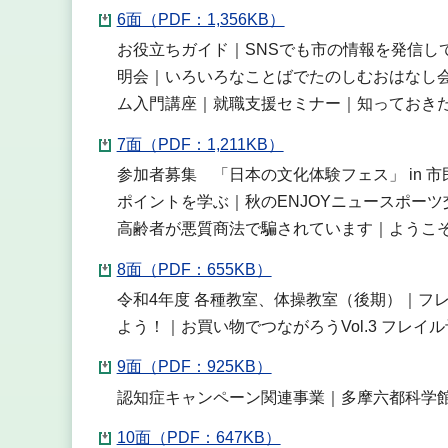
6面（PDF：1,356KB）
お役立ちガイド｜SNSでも市の情報を発信し
明会｜いろいろなことばでたのしむおはなし会
ム入門講座｜就職支援セミナー｜知っておきた
7面（PDF：1,211KB）
参加者募集 「日本の文化体験フェス」 in
ポイントを学ぶ｜秋のENJOYニュースポー
高齢者が悪質商法で騙されています｜ようこそ
8面（PDF：655KB）
令和4年度 各種教室、体操教室（後期）｜フ
よう！｜お買い物でつながろうVol.3 フレ
9面（PDF：925KB）
認知症キャンペーン関連事業｜多摩六都科学
10面（PDF：647KB）