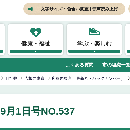
文字サイズ・色合い変更 | 音声読み上げ
健康・福祉
学ぶ・楽しむ
よくある質問
市の組織一
刊行物
広報西東京
広報西東京（最新号・バックナンバー）
年9月1日号NO.537