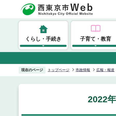
こ
の
ペ
ー
ジ
くらし・手続き
子育て・教育
の
先
頭
で
す
現在のページ
トップページ
市政情報
広報・報道
2022