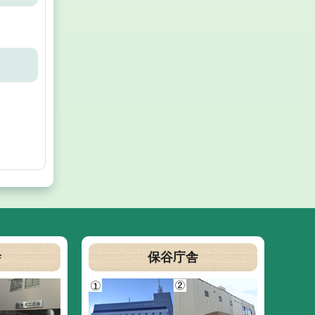
舎
保谷庁舎