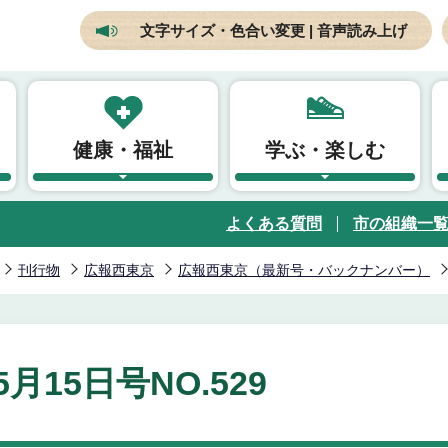
文字サイズ・色合い変更 | 音声読み上げ
健康・福祉
学ぶ・楽しむ
よくある質問
市の組織一
刊行物
広報西東京
広報西東京（最新号・バックナンバー）
5月15日号NO.529