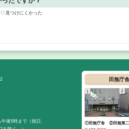
かったですか？
見つけにくかった
2
田無庁
ら午後5時まで（祝日、
①田無庁舎
②田無第
口を除く。）