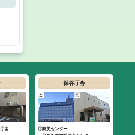
舎
保谷庁舎
二庁舎
①防災センター