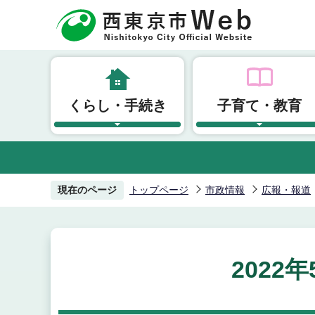
こ
の
ペ
ー
ジ
くらし・手続き
子育て・教育
の
先
頭
で
す
現在のページ
トップページ
市政情報
広報・報道
2022年