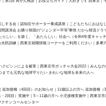
｜第1回 胃がん検診｜お役立ちガイド｜大好きです 西東京｜
しする会｜認知症サポーター養成講座｜こどもたちにおはなし
間講演会 お隣り韓国の“ジェンダー平等”事情 だから韓流ドラ
たらしい」を築く、「あたらしい」社会へ（令和4年度キャッ
合水防訓練｜西東京就職情報コーナーをご利用ください｜多摩
ハクビシンによる被害｜西東京市ボッチャ大会2022｜みんなの
つまでも元気な地球守りたい きれいな地球を未来の人へ
追加接種（4回目）のお知らせ｜12歳以上の方へ 追加接種（
1・2回目）実施中｜5～11歳の方へ 小児接種実施中｜西東京市
ワクチンコールセンター