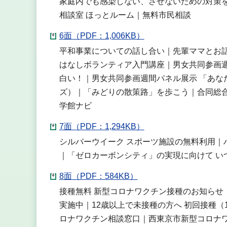
家庭内でも感染しない、させないための対策を
相談室 ほっとルーム｜無料市民相談
6面（PDF：1,006KB）
平和事業についての話し合い｜先輩ママとお話
はなしボランティア入門講座｜男女共同参画週
白い！｜男女共同参画週間パネル展示 「あな
ズ）｜「みどりの散策路」を歩こう｜合同総
学館ナビ
7面（PDF：1,294KB）
シルバーウイーク スポーツ施設の無料利用｜
｜「ゼロカーボンシティ」の実現に向けて い
8面（PDF：584KB）
接種無料 新型コロナワクチン接種のお知らせ｜
実施中｜12歳以上で未接種の方へ 初回接種（
ロナワクチン相談窓口｜西東京市新型コロナ