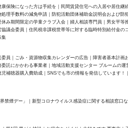
健康保険になった方は手続を｜民間賃貸住宅への入居や居住継
物処理手数料の減免申請｜防犯活動団体補助金説明会および防
夏休み期間限定の学童クラブ入会｜婦人相談専門員｜男女平等
営協議会委員｜住民税非課税世帯等に対する臨時特別給付金の
募集
民委員｜ごみ・資源物収集カレンダーの広告｜障害者基本計画
委託にかかわる事業者｜地域活動支援センター ブルームの運
児補聴器購入費助成｜SNSでも市の情報を発信しています！
世界禁煙デー」｜新型コロナウイルス感染症に関する相談窓口