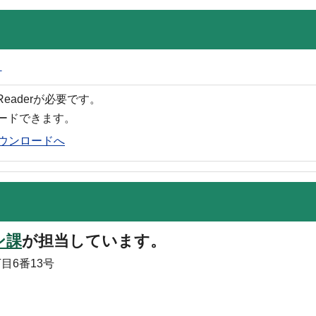
）
 Readerが必要です。
ロードできます。
rのダウンロードへ
ン課
が担当しています。
目6番13号