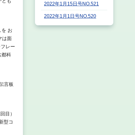
子ども
2022年1月15日号NO.521
2022年1月1日号NO.520
を お
マは面
チフレー
六都科
伝言板
3回目）
新型コ