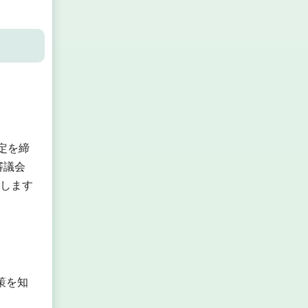
定を締
審議会
介します
策を知