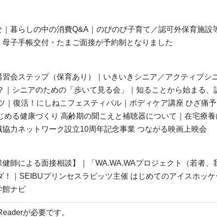
｜暮らしの中の消費Q&A｜のびのび子育て／認可外保育施設
｜母子手帳交付・たまご面接が予約制となりました
講習会ステップ（保育あり）｜いきいきシニア／アクティブシ
？｜シニアのための「歩いて見る会」｜知ることから始まる、
ーツ｜復活！にしねこフェスティバル｜ボディケア講座 ひざ痛
じめる健康づくり 高齢期の聞こえと補聴器について｜在宅療養
協力ネットワーク設立10周年記念事業 つながる映画上映会
健師による面接相談】｜「WA.WA.WAプロジェクト（若者、
！｜SEIBUプリンセスラビッツ主催 はじめてのアイスホッケ
学館ナビ
 Readerが必要です。