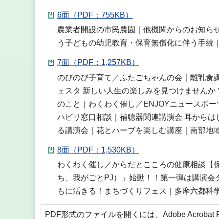
6面（PDF：755KB）
農業者開設の市民農園｜他機関からのお知らせ
う子どもの幼児教育・保育無償化に伴う手続
7面（PDF：1,257KB）
のびのび子育て／ふたごちゃんの会｜離乳食
ェスタ 新しい人生の楽しみを見つけませんか
のこと｜わくわく催し／ENJOYニュースポ
ハビリ窓口相談｜補聴器関連講演会 耳からは
る講演会｜花とハーブを楽しむ講座｜南部地域
8面（PDF：1,530KB）
わくわく催し／からだとこころの健康相談【保
ち、我がごとPJ）」始動！！第一弾は講演会ダ
もに活きる！まちづくりフェス｜多摩六都科
PDF形式のファイルを開くには、Adobe Acrobat