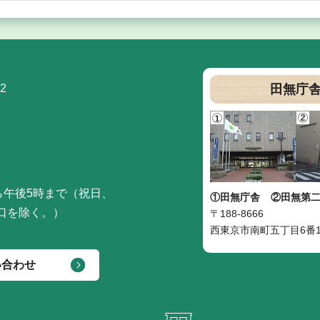
2
田無庁
ら午後5時まで（祝日、
①田無庁舎
②田無第
口を除く。）
〒188-8666
西東京市南町五丁目6番1
い合わせ