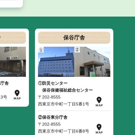
舎
保谷庁舎
二庁舎
①防災センター
保谷保健福祉総合センター
3号
〒202-8555
西東京市中町一丁目5番1号
②保谷東分庁舎
〒202-8555
西東京市中町一丁目6番8号