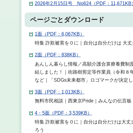
2026年2月15日号 No624（PDF：11,671KB
ページごとダウンロード
1面（PDF：6,067KB）
特集 詐欺被害を０に｜自分は自分だけは 大
2面（PDF：838KB）
あんしん暮らし情報／高額介護合算療養費制
結しました！｜街路樹剪定等作業員（令和８
など｜「SDGs未来都市」ロゴマークが決定
3面（PDF：1,013KB）
無料市民相談｜西東京Pride｜みんなの伝言
4・5面（PDF：3,539KB）
特集 詐欺被害を０に｜自分は自分だけは大丈
ろう