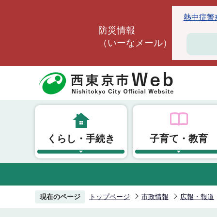
こ
熱中症警戒ア
の
防災情報
ペ
（いーなメール）
ー
ジ
の
先
頭
で
す
くらし・手続き
子育て・教育
現在のページ
トップページ
市政情報
広報・報道