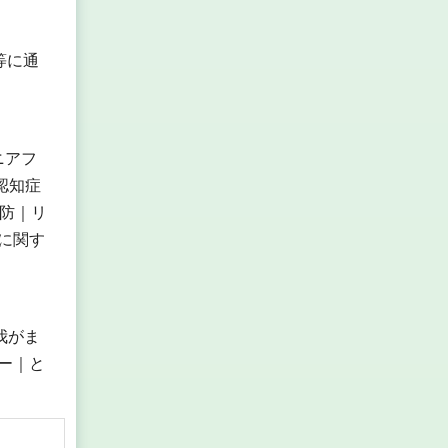
等に通
ニアフ
認知症
予防｜リ
に関す
我がま
ー｜と