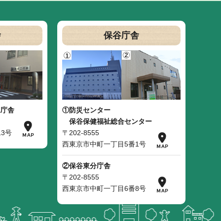
舎
保谷庁舎
二庁舎
①防災センター
保谷保健福祉総合センター
3号
〒202-8555
西東京市中町一丁目5番1号
②保谷東分庁舎
〒202-8555
西東京市中町一丁目6番8号