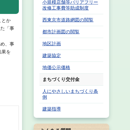
小規模店舗等バリアフリー
改修工事費等助成制度
西東京市道路網図の閲覧
ことか
めた「事
都市計画図の閲覧
地区計画
め、事
結果を
建築協定
地価公示価格
まちづくり交付金
人にやさしいまちづくり条
例
建築指導