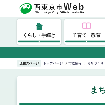
こ
の
ペ
ー
ジ
くらし・手続き
子育て・教育
の
先
頭
で
す
現在のページ
トップページ
市政情報
まちづくり
ま