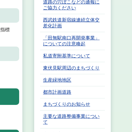
道路の穴ぼこなどの通報に
ご協力ください
西武鉄道新宿線連続立体交
差化計画
指標
「田無駅南口再開発事業」
についての注意喚起
私道寄附基準について
東伏見駅周辺のまちづくり
生産緑地地区
都市計画道路
まちづくりのお知らせ
主要な道路整備事業につい
て