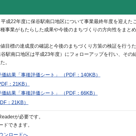
平成22年度に保谷駅南口地区について事業最終年度を迎えた
各種事業がもたらした成果や今後のまちづくりの方向性をまと
値目標の達成度の確認と今後のまちづくり方策の検証を行うた
保谷駅南口地区は平成23年度）にフォローアップを行い、その
した。
結果「事後評価シート」 （PDF：140KB）
F：21KB）
結果「事後評価シート」 （PDF：66KB）
F：21KB）
 Readerが必要です。
ロードできます。
rのダウンロードへ