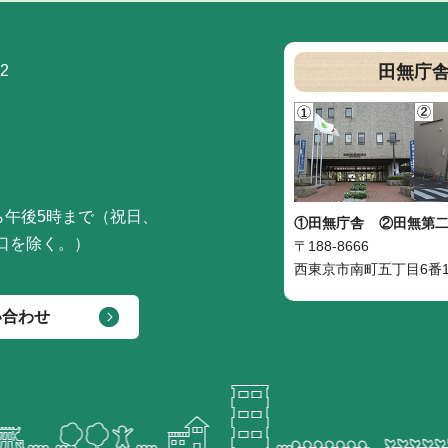
2
田無庁
ら午後5時まで（祝日、
①田無庁舎
②田無第
口を除く。）
〒188-8666
西東京市南町五丁目6番1
い合わせ