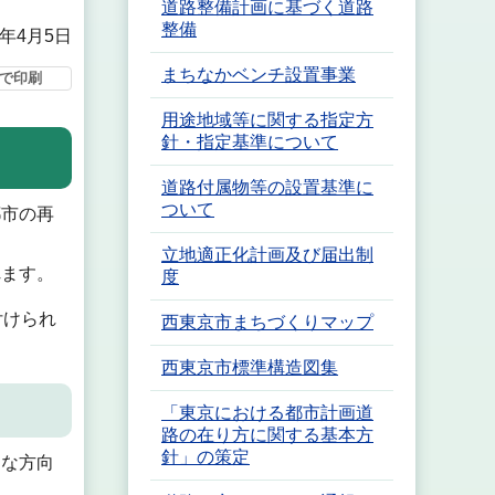
道路整備計画に基づく道路
整備
2年4月5日
まちなかベンチ設置事業
で印刷
用途地域等に関する指定方
針・指定基準について
道路付属物等の設置基準に
ついて
市の再
。
立地適正化計画及び届出制
ます。
度
付けられ
西東京市まちづくりマップ
西東京市標準構造図集
「東京における都市計画道
路の在り方に関する基本方
針」の策定
な方向