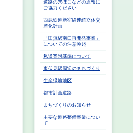
道路の穴ぼこなどの通報に
ご協力ください
西武鉄道新宿線連続立体交
差化計画
「田無駅南口再開発事業」
についての注意喚起
私道寄附基準について
東伏見駅周辺のまちづくり
生産緑地地区
都市計画道路
まちづくりのお知らせ
主要な道路整備事業につい
て