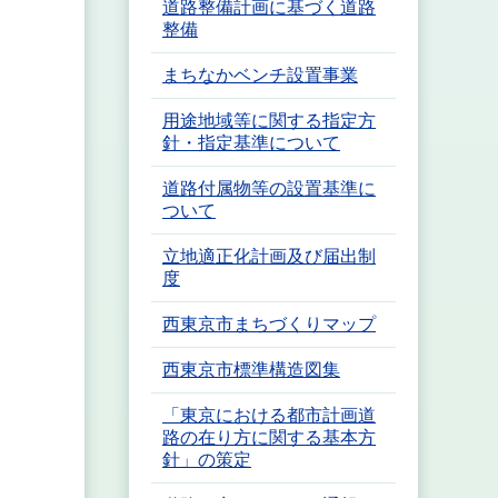
道路整備計画に基づく道路
整備
まちなかベンチ設置事業
用途地域等に関する指定方
針・指定基準について
道路付属物等の設置基準に
ついて
立地適正化計画及び届出制
度
西東京市まちづくりマップ
西東京市標準構造図集
「東京における都市計画道
路の在り方に関する基本方
針」の策定