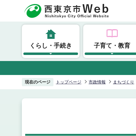
こ
の
ペ
ー
ジ
くらし・手続き
子育て・教育
の
先
頭
で
す
現在のページ
トップページ
市政情報
まちづくり