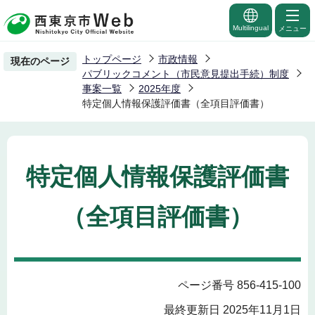
こ
の
Multilingual
メニュー
ペ
トップページ
市政情報
現在のページ
ー
パブリックコメント（市民意見提出手続）制度
ジ
事案一覧
2025年度
特定個人情報保護評価書（全項目評価書）
の
先
頭
で
特定個人情報保護評価書
す
（全項目評価書）
ページ番号 856-415-100
最終更新日 2025年11月1日