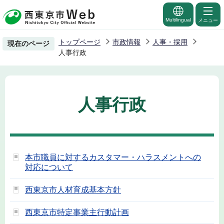
こ
の
Multilingual
メニュー
ペ
トップページ
市政情報
人事・採用
現在のページ
ー
人事行政
ジ
の
先
人事行政
頭
で
す
本市職員に対するカスタマー・ハラスメントへの
対応について
西東京市人材育成基本方針
西東京市特定事業主行動計画