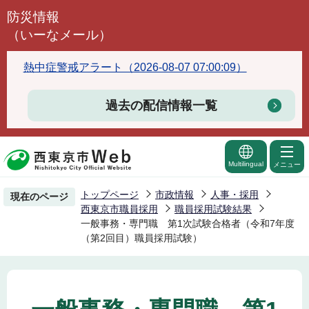
こ
防災情報
の
（いーなメール）
ペ
ー
熱中症警戒アラート（2026-08-07 07:00:09）
ジ
の
過去の配信情報一覧
先
頭
で
Multilingual
メニュー
す
トップページ
市政情報
人事・採用
現在のページ
西東京市職員採用
職員採用試験結果
一般事務・専門職 第1次試験合格者（令和7年度
（第2回目）職員採用試験）