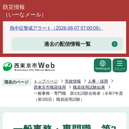
こ
防災情報
の
（いーなメール）
ペ
ー
熱中症警戒アラート（2026-08-07 07:00:09）
ジ
の
過去の配信情報一覧
先
頭
で
Multilingual
メニュー
す
トップページ
市政情報
人事・採用
現在のページ
西東京市職員採用
職員採用試験結果
一般事務・専門職 第3次試験合格者（令和7年度
（第3回目）職員採用試験）