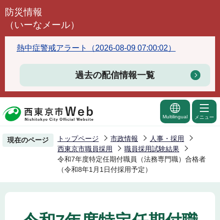
こ
防災情報
の
（いーなメール）
ペ
ー
熱中症警戒アラート（2026-08-09 07:00:02）
ジ
の
過去の配信情報一覧
先
頭
で
Multilingual
メニュー
す
トップページ
市政情報
人事・採用
現在のページ
西東京市職員採用
職員採用試験結果
令和7年度特定任期付職員（法務専門職）合格者
（令和8年1月1日付採用予定）