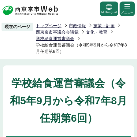
こ
の
Multilingual
メニュー
ペ
トップページ
市政情報
施策・計画
現在のページ
ー
西東京市審議会会議録
文化・教育
ジ
学校給食運営審議会
学校給食運営審議会（令和5年9月から令和7年8
の
月任期第6回）
先
頭
で
す
学校給食運営審議会（令
和5年9月から令和7年8月
任期第6回）