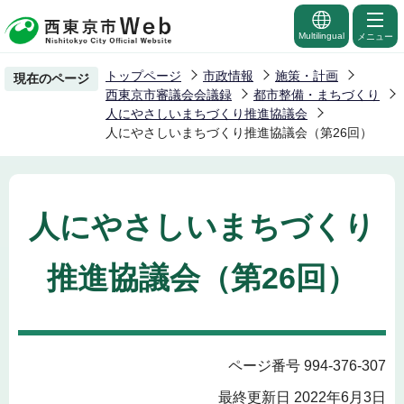
こ
の
Multilingual
メニュー
ペ
トップページ
市政情報
施策・計画
現在のページ
ー
西東京市審議会会議録
都市整備・まちづくり
ジ
人にやさしいまちづくり推進協議会
人にやさしいまちづくり推進協議会（第26回）
の
先
頭
で
人にやさしいまちづくり
す
推進協議会（第26回）
ページ番号 994-376-307
最終更新日 2022年6月3日