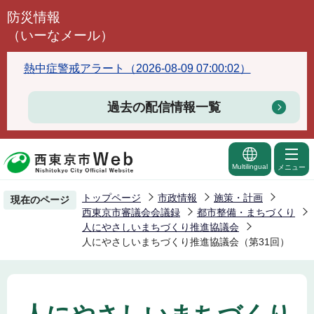
こ
防災情報
の
（いーなメール）
ペ
ー
熱中症警戒アラート（2026-08-09 07:00:02）
ジ
の
過去の配信情報一覧
先
頭
で
Multilingual
メニュー
す
トップページ
市政情報
施策・計画
現在のページ
西東京市審議会会議録
都市整備・まちづくり
人にやさしいまちづくり推進協議会
人にやさしいまちづくり推進協議会（第31回）