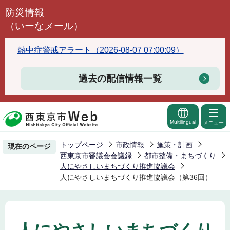
こ
防災情報
の
（いーなメール）
ペ
ー
熱中症警戒アラート（2026-08-07 07:00:09）
ジ
の
過去の配信情報一覧
先
頭
で
Multilingual
メニュー
す
トップページ
市政情報
施策・計画
現在のページ
西東京市審議会会議録
都市整備・まちづくり
人にやさしいまちづくり推進協議会
人にやさしいまちづくり推進協議会（第36回）