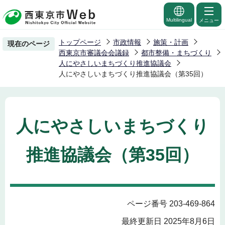
こ
の
Multilingual
メニュー
ペ
トップページ
市政情報
施策・計画
現在のページ
ー
西東京市審議会会議録
都市整備・まちづくり
ジ
人にやさしいまちづくり推進協議会
人にやさしいまちづくり推進協議会（第35回）
の
先
頭
で
人にやさしいまちづくり
す
推進協議会（第35回）
ページ番号 203-469-864
最終更新日 2025年8月6日