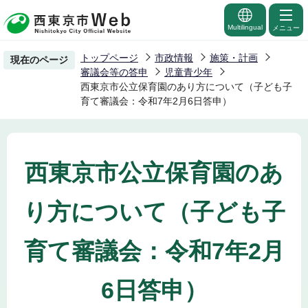
こ
の
Multilingual
メニュー
ペ
トップページ
市政情報
施策・計画
現在のページ
ー
審議会等の答申
児童青少年
ジ
西東京市公立保育園のあり方について（子ども子
育て審議会：令和7年2月6日答申）
の
先
頭
で
西東京市公立保育園のあ
す
り方について（子ども子
育て審議会：令和7年2月
6日答申）