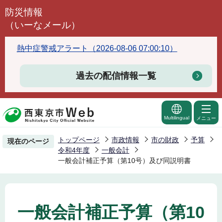
こ
防災情報
の
（いーなメール）
ペ
ー
熱中症警戒アラート（2026-08-06 07:00:10）
ジ
の
過去の配信情報一覧
先
頭
で
Multilingual
メニュー
す
トップページ
市政情報
市の財政
予算
現在のページ
令和4年度
一般会計
一般会計補正予算（第10号）及び同説明書
一般会計補正予算（第10