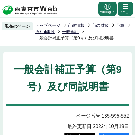
こ
の
Multilingual
メニュー
ペ
トップページ
市政情報
市の財政
予算
現在のページ
ー
令和4年度
一般会計
ジ
一般会計補正予算（第9号）及び同説明書
の
先
頭
一般会計補正予算（第9
で
す
号）及び同説明書
ページ番号 135-595-552
最終更新日 2022年10月19日