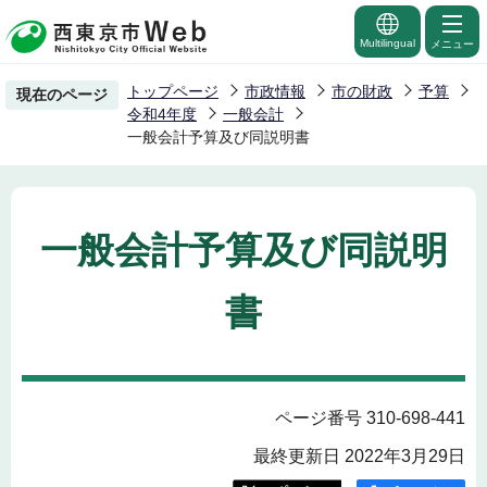
こ
の
Multilingual
メニュー
ペ
トップページ
市政情報
市の財政
予算
現在のページ
ー
令和4年度
一般会計
ジ
一般会計予算及び同説明書
の
先
頭
一般会計予算及び同説明
で
す
書
ページ番号 310-698-441
最終更新日 2022年3月29日