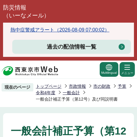
こ
防災情報
の
（いーなメール）
ペ
ー
熱中症警戒アラート（2026-08-09 07:00:02）
ジ
の
過去の配信情報一覧
先
頭
で
Multilingual
メニュー
す
トップページ
市政情報
市の財政
予算
現在のページ
令和4年度
一般会計
一般会計補正予算（第12号）及び同説明書
一般会計補正予算（第12