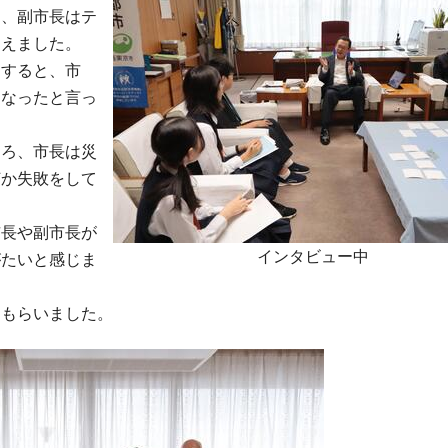
と、副市長はテ
らえました。
きすると、市
になったと言っ
ころ、市長は災
何か失敗をして
市長や副市長が
インタビュー中
がたいと感じま
てもらいました。