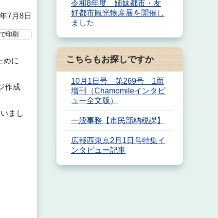
令和8年度 姉妹都市・友
好都市観光物産展を開催し
6年7月8日
ました
で印刷
こちらもお探しですか
ために
10月1日号 第269号 1面
ジ作成
増刊（Chamomileインタビ
ュー全文版）
らいまし
一般事務【市民部納税課】
広報西東京2月1日号特集イ
ンタビュー記事