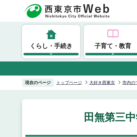
こ
の
ペ
ー
ジ
くらし・手続き
子育て・教育
の
先
頭
で
す
現在のページ
トップページ
大好き西東京
市内の
田無第三中