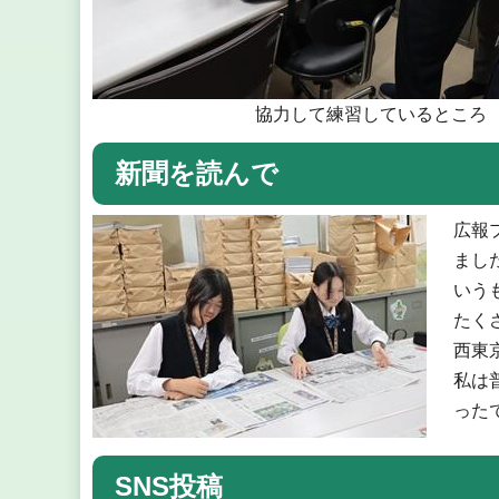
協力して練習しているところ
新聞を読んで
広報
まし
いう
たく
西東
私は
った
SNS投稿