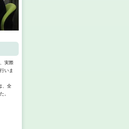
、実際
行いま
は、全
た。