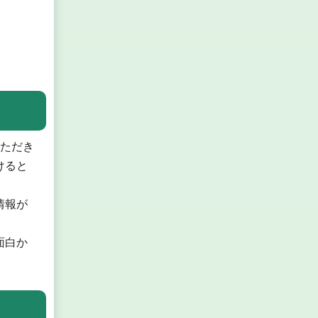
いただき
けると
情報が
面白か