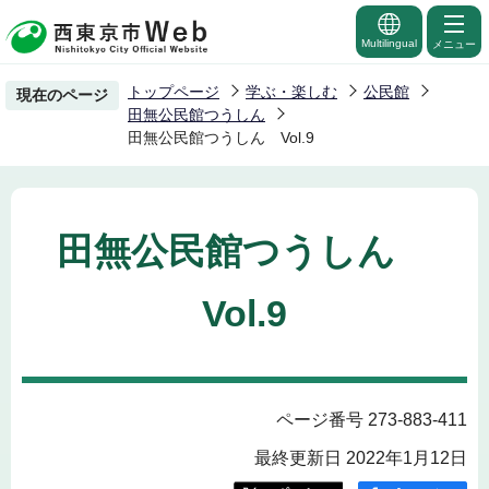
こ
の
Multilingual
メニュー
ペ
トップページ
学ぶ・楽しむ
公民館
現在のページ
ー
田無公民館つうしん
ジ
田無公民館つうしん Vol.9
の
先
頭
田無公民館つうしん
で
す
Vol.9
ページ番号 273-883-411
最終更新日 2022年1月12日