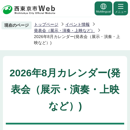
こ
の
Multilingual
メニュー
ペ
トップページ
イベント情報
現在のページ
ー
発表会（展示・演奏・上映など）
ジ
2026年8月カレンダー(発表会（展示・演奏・上
映など）)
の
先
頭
で
2026年8月カレンダー(発
す
表会（展示・演奏・上映
など）)