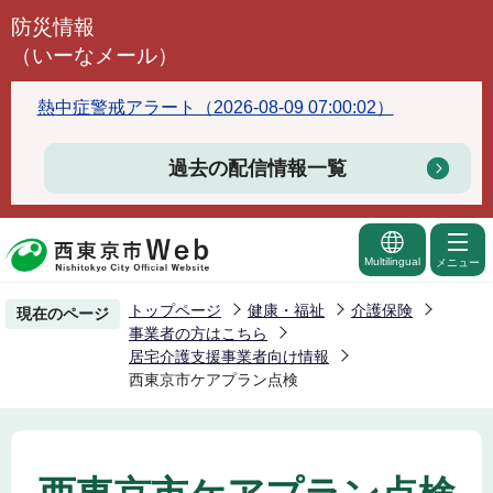
こ
防災情報
の
（いーなメール）
ペ
ー
熱中症警戒アラート（2026-08-09 07:00:02）
ジ
の
過去の配信情報一覧
先
頭
で
Multilingual
メニュー
す
トップページ
健康・福祉
介護保険
現在のページ
事業者の方はこちら
居宅介護支援事業者向け情報
西東京市ケアプラン点検