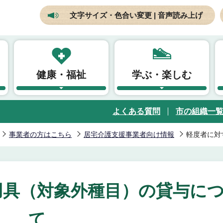
文字サイズ・色合い変更 | 音声読み上げ
健康・福祉
学ぶ・楽しむ
よくある質問
市の組織一
事業者の方はこちら
居宅介護支援事業者向け情報
軽度者に対
用具（対象外種目）の貸与に
て