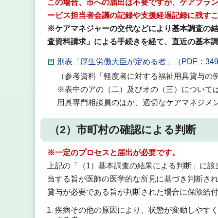
この場合、市への届出は不要ですが、ケアプラ
ービス担当者会議の記録や支援経過記録に残す
※ケアマネジャーの交代などにより基本調査の
査資料請求」による手続きを経て、直近の基本
別表「厚生労働大臣が定める者」（PDF：349
（参考資料「軽度者に対する福祉用具貸与の
※表中のアの（二）及びオの（三）について
用具専門相談員のほか、適切なケアマネジメ
（2）市町村の確認による判断
※一定のプロセスと届出が必要です。
上記の「（1）基本調査の結果による判断」に該
当する旨が医師の医学的な所見に基づき判断さ
貸与が必要である旨が判断された場合に保険給
疾病その他の原因により、状態が変動しやす