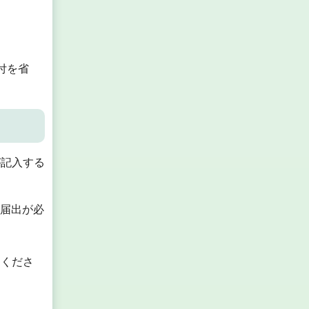
付を省
が記入する
に届出が必
てくださ