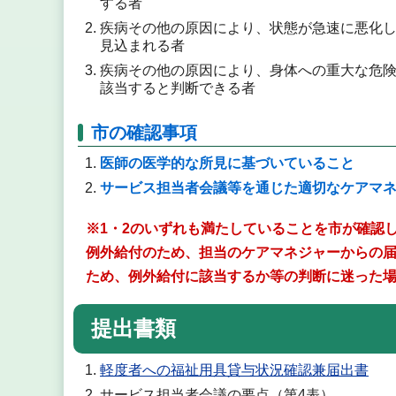
する者
疾病その他の原因により、状態が急速に悪化
見込まれる者
疾病その他の原因により、身体への重大な危
該当すると判断できる者
市の確認事項
医師の医学的な所見に基づいていること
サービス担当者会議等を通じた適切なケアマ
※1・2のいずれも満たしていることを市が確認
例外給付のため、担当のケアマネジャーからの
ため、例外給付に該当するか等の判断に迷った
提出書類
軽度者への福祉用具貸与状況確認兼届出書
サービス担当者会議の要点（第4表）