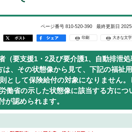
ページ番号 810-520-390
最終更新日 202
印刷
大きな文字
（要支援1・2及び要介護1、自動排泄処
方は、その状態像から見て、下記の福祉
則として保険給付の対象になりません。
労働省の示した状態像に該当する方につ
付が認められます。