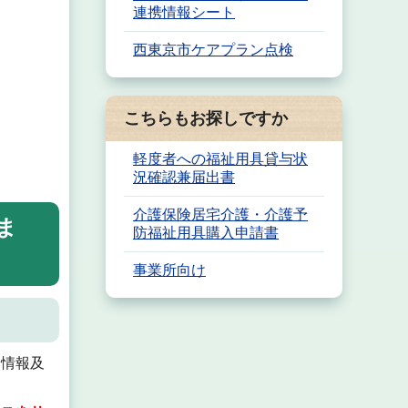
連携情報シート
西東京市ケアプラン点検
こちらもお探しですか
軽度者への福祉用具貸与状
況確認兼届出書
介護保険居宅介護・介護予
ま
防福祉用具購入申請書
事業所向け
た情報及