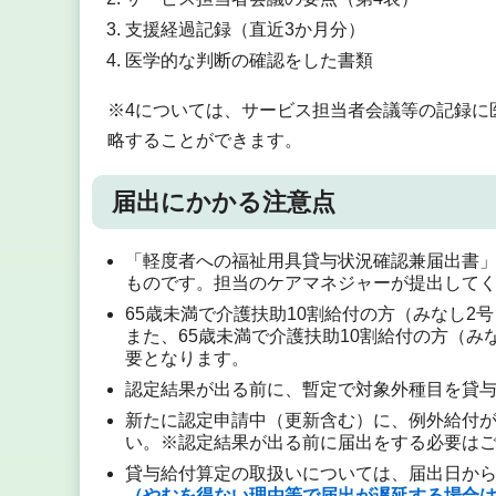
支援経過記録（直近3か月分）
医学的な判断の確認をした書類
※4については、サービス担当者会議等の記録に
略することができます。
届出にかかる注意点
「軽度者への福祉用具貸与状況確認兼届出書
ものです。担当のケアマネジャーが提出して
65歳未満で介護扶助10割給付の方（みなし
また、65歳未満で介護扶助10割給付の方（み
要となります。
認定結果が出る前に、暫定で対象外種目を貸
新たに認定申請中（更新含む）に、例外給付
い。※認定結果が出る前に届出をする必要は
貸与給付算定の取扱いについては、届出日か
（やむを得ない理由等で届出が遅延する場合