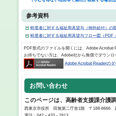
参考資料
軽度者に対する福祉用具貸与（例外給付）の取り
軽度者に対する福祉用具貸与フロー図（PDF：3
PDF形式のファイルを開くには、Adobe Acrobat
お持ちでない方は、Adobe社から無償でダウン
Adobe Acrobat Reade
お問い合わせ
このページは、高齢者支援課介護
西東京市役所 田無第二庁舎1階 〒188-8666
電話：042－420－2813