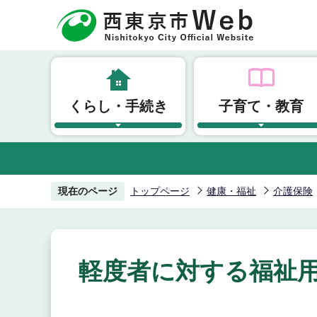
こ
の
ペ
ー
ジ
くらし・手続き
子育て・教育
の
先
頭
で
す
現在のページ
トップページ
健康・福祉
介護保険
軽度者に対する福祉