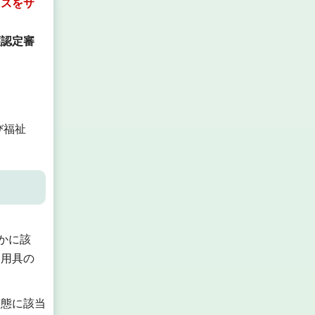
セスをサ
護認定審
び福祉
かに該
り用具の
状態に該当