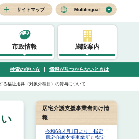
サイトマップ
Multilingual
市政情報
施設案内
覧
検索の使い方
情報が見つからないときは
する福祉用具（対象外種目）の貸与について
居宅介護支援事業者向け情
つい
報
令和6年4月1日より、指定
居宅介護支援事業所も指定