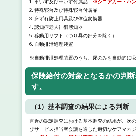
車いす及び車いす付属品
※シニアカー・ハ
特殊寝台及び特殊寝台付属品
床ずれ防止用具及び体位変換器
認知症老人徘徊感知器
移動用リフト（つり具の部分を除く）
自動排泄処理装置
※自動排泄処理装置のうち、尿のみを自動的に
保険給付の対象となるかの判断
す。
（1）基本調査の結果による判断
直近の認定調査における基本調査の結果が、次
びサービス担当者会議を通じた適切なケアマネ