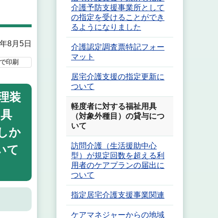
介護予防支援事業所として
の指定を受けることができ
るようになりました
5年8月5日
介護認定調査票特記フォー
マット
で印刷
居宅介護支援の指定更新に
ついて
理装
軽度者に対する福祉用具
用具
（対象外種目）の貸与につ
いて
しか
訪問介護（生活援助中心
いて
型）が規定回数を超える利
用者のケアプランの届出に
ついて
指定居宅介護支援事業関連
ケアマネジャーからの地域