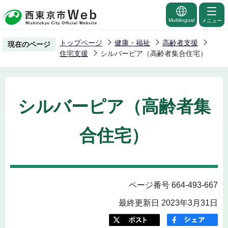
こ
の
Multilingual
メニュー
ペ
トップページ
健康・福祉
高齢者支援
現在のページ
ー
住宅支援
シルバーピア（高齢者集合住宅）
ジ
の
先
シルバーピア（高齢者集
頭
で
合住宅）
す
ページ番号 664-493-667
最終更新日 2023年3月31日