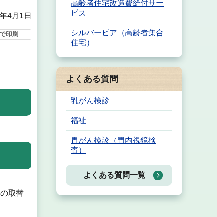
高齢者住宅改造費給付サー
ビス
6年4月1日
シルバーピア（高齢者集合
で印刷
住宅）
よくある質問
乳がん検診
福祉
胃がん検診（胃内視鏡検
査）
よくある質問一覧
扉の取替