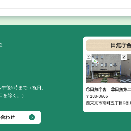
2
田無庁
ら午後5時まで（祝日、
①田無庁舎
②田無第
口を除く。）
〒188-8666
西東京市南町五丁目6番1
い合わせ