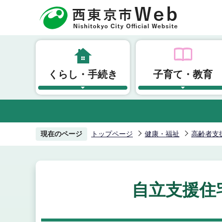
こ
の
ペ
ー
ジ
くらし・手続き
子育て・教育
の
先
頭
で
す
現在のページ
トップページ
健康・福祉
高齢者支
自立支援住