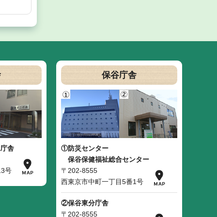
舎
保谷庁舎
二庁舎
①防災センター
保谷保健福祉総合センター
3号
〒202-8555
西東京市中町一丁目5番1号
②保谷東分庁舎
〒202-8555