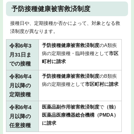
予防接種健康被害救済制度
接種日や、定期接種か否かによって、対象となる救
済制度が異なります。
令和6年3
予防接種健康被害救済制度
のA類疾
病の定期接種・臨時接種として
市区
月31日ま
町村に請求
での接種
令和6年4
予防接種健康被害救済制度
のB類疾
病の定期接種として
市区町村に請求
月以降の
定期接種
令和6年4
医薬品副作用被害救済制度
で
（独）
医薬品医療機器総合機構（PMDA）
月以降の
に請求
任意接種