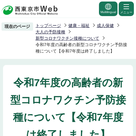
こ
の
Multilingual
メニュー
ペ
トップページ
健康・福祉
成人保健
現在のページ
ー
大人の予防接種
ジ
新型コロナワクチン接種について
令和7年度の高齢者の新型コロナワクチン予防接
の
種について【令和7年度は終了しました】
先
頭
で
す
令和7年度の高齢者の新
型コロナワクチン予防接
種について【令和7年度
は終了しました】