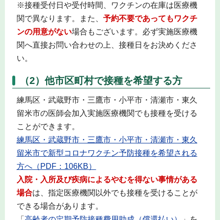
※接種受付日や受付時間、ワクチンの在庫は医療機
関で異なります。また、
予約不要であってもワクチ
ンの用意がない
場合もございます。必ず実施医療機
関へ直接お問い合わせの上、接種日をお決めくださ
い。
（2）他市区町村で接種を希望する方
練馬区・武蔵野市・三鷹市・小平市・清瀬市・東久
留米市の医師会加入実施医療機関でも接種を受ける
ことができます。
練馬区・武蔵野市・三鷹市・小平市・清瀬市・東久
留米市で新型コロナワクチン予防接種を希望される
方へ（PDF：106KB）
入院・入所及び疾病によるやむを得ない事情がある
場合
は、指定医療機関以外でも接種を受けることが
できる場合があります。
「
高齢者の定期予防接種費用助成（償還払い）
」を