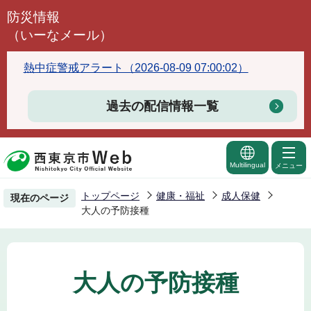
こ
防災情報
の
（いーなメール）
ペ
ー
熱中症警戒アラート（2026-08-09 07:00:02）
ジ
の
過去の配信情報一覧
先
頭
で
Multilingual
メニュー
す
トップページ
健康・福祉
成人保健
現在のページ
大人の予防接種
大人の予防接種