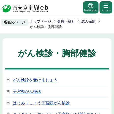
こ
の
Multilingual
メニュー
ペ
トップページ
健康・福祉
成人保健
現在のページ
ー
がん検診・胸部健診
ジ
の
先
がん検診・胸部健診
頭
で
す
がん検診を受けましょう
子宮頸がん検診
はじめましょう子宮頸がん検診