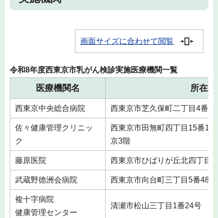
画面サイズに合わせて閲覧
令和8年度西東京市乳がん検診実施医療機関一覧
医療機関名
所在地
西東京中央総合病院
西東京市芝久保町二丁目4番19
佐々健康管理クリニッ
西東京市田無町四丁目15番12号 
ク
京3階
藤原医院
西東京市ひばりが丘北四丁目8
武蔵野徳洲会病院
西東京市向台町三丁目5番48号
複十字病院
清瀬市松山三丁目1番24号
健康管理センター