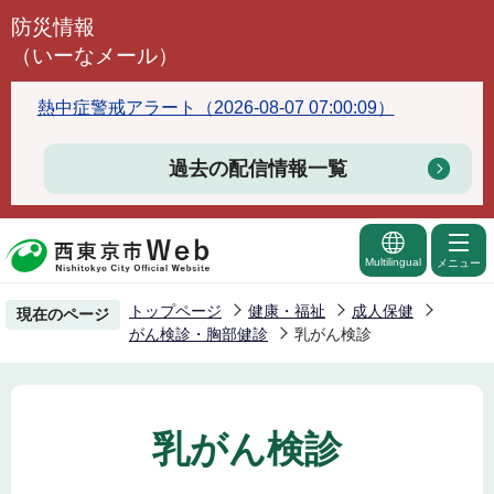
こ
防災情報
の
（いーなメール）
ペ
ー
熱中症警戒アラート（2026-08-07 07:00:09）
ジ
の
過去の配信情報一覧
先
頭
で
Multilingual
メニュー
す
トップページ
健康・福祉
成人保健
現在のページ
がん検診・胸部健診
乳がん検診
乳がん検診