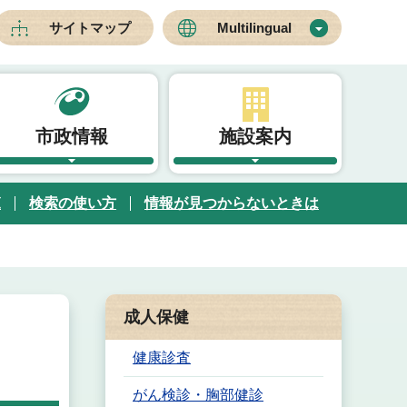
サイトマップ
Multilingual
市政情報
施設案内
覧
検索の使い方
情報が見つからないときは
成人保健
健康診査
がん検診・胸部健診