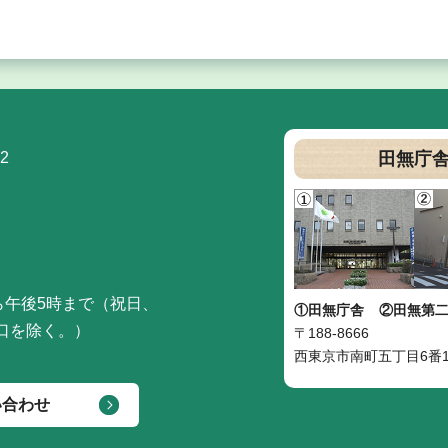
2
田無庁
ら午後5時まで（祝日、
①田無庁舎
②田無第
口を除く。）
〒188-8666
西東京市南町五丁目6番1
い合わせ