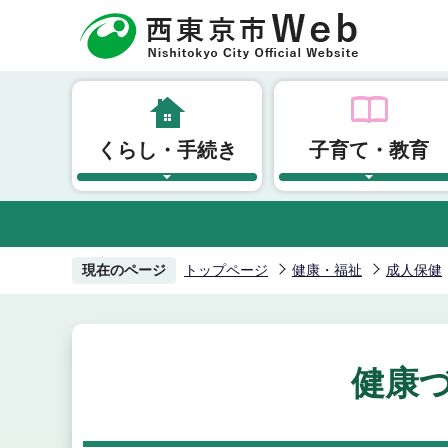
こ
の
ペ
ー
ジ
くらし・手続き
子育て・教育
の
先
頭
で
す
現在のページ
トップページ
健康・福祉
成人保健
健康