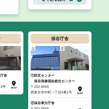
舎
保谷庁舎
二庁舎
①防災センター
保谷保健福祉総合センター
3号
〒202-8555
西東京市中町一丁目5番1号
②保谷東分庁舎
〒202-8555