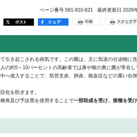
ページ番号 581-910-821
最終更新日 2026
印刷
大きな文字
って引き起こされる病気です。この菌は、主に気道の分泌物に
人の約5～10パーセントの高齢者では鼻や喉の奥に菌が常在し
流中へ侵入することで、気管支炎、肺炎、敗血症などの重い合
重症化を防ぎます。
接種券及び予診票を使用することで
一部助成を受け、接種を受