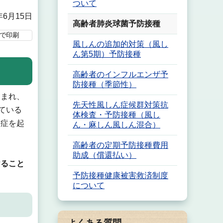
ついて
年6月15日
高齢者肺炎球菌予防接種
で印刷
風しんの追加的対策（風し
ん第5期）予防接種
高齢者のインフルエンザ予
防接種（季節性）
含まれ、
先天性風しん症候群対策抗
ている
体検査・予防接種（風し
併症を起
ん・麻しん風しん混合）
高齢者の定期予防接種費用
助成（償還払い）
けること
予防接種健康被害救済制度
について