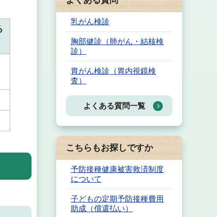
よくある質問
乳がん検診
る
胸部健診（肺がん・結核検
診）
胃がん検診（胃内視鏡検
査）
よくある質問一覧
こちらもお探しですか
予防接種健康被害救済制度
について
子どもの定期予防接種費用
助成（償還払い）