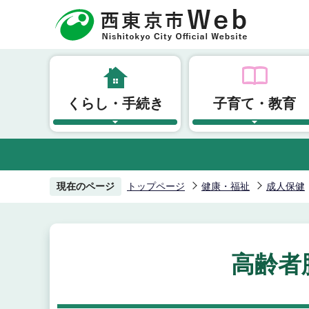
こ
の
ペ
ー
ジ
くらし・手続き
子育て・教育
の
先
頭
で
す
現在のページ
トップページ
健康・福祉
成人保健
高齢者