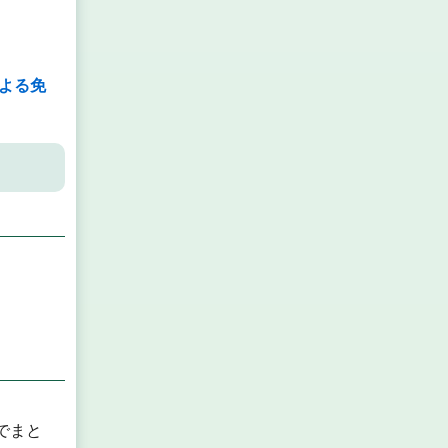
。
よる免
でまと