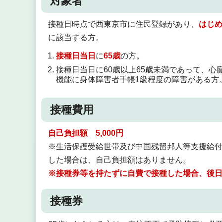
対象者
接種日時点で西東京市に住民登録があり、
はじ
に該当する方。
接種日当日
に
65歳
の方。
接種日当日に60歳以上65歳未満であって、
機能に身体障害者手帳1級程度の障害がある方
接種費用
自己負担額 5,000円
※生活保護受給世帯及び中国残留邦人等支援給
した場合は、自己負担額はありません。
※接種券等を持たずに自費で接種した場合、後
接種券