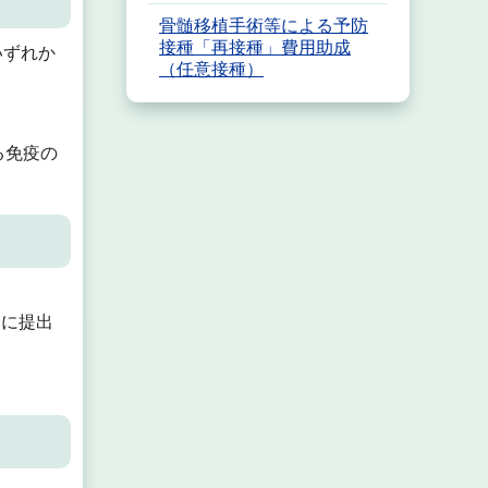
骨髄移植手術等による予防
接種「再接種」費用助成
いずれか
（任意接種）
る免疫の
関に提出