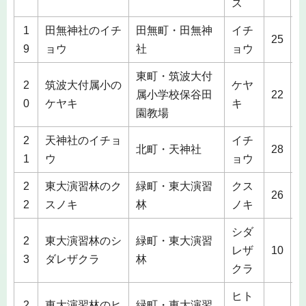
ス
1
田無神社のイチ
田無町・田無神
イチ
3
25
9
ョウ
社
ョウ
東町・筑波大付
2
筑波大付属小の
ケヤ
3
属小学校保谷田
22
0
ケヤキ
キ
園教場
2
天神社のイチョ
イチ
3
北町・天神社
28
1
ウ
ョウ
2
東大演習林のク
緑町・東大演習
クス
4
26
2
スノキ
林
ノキ
シダ
2
東大演習林のシ
緑町・東大演習
1
レザ
10
3
ダレザクラ
林
クラ
ヒト
2
東大演習林のヒ
緑町・東大演習
2