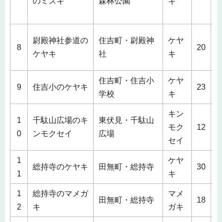
のミズキ
森林公園
キ
1
尉殿神社参道の
住吉町・尉殿神
ケヤ
4
8
20
ケヤキ
社
キ
住吉町・住吉小
ケヤ
1
9
住吉小のケヤキ
23
学校
キ
キン
1
千駄山広場のキ
東伏見・千駄山
2
モク
12
0
ンモクセイ
広場
セイ
1
ケヤ
4
総持寺のケヤキ
田無町・総持寺
30
1
キ
1
総持寺のマメガ
マメ
1
田無町・総持寺
18
2
キ
ガキ