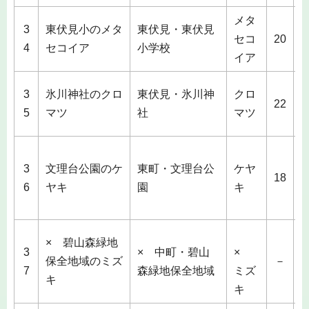
メタ
3
東伏見小のメタ
東伏見・東伏見
1
セコ
20
4
セコイア
小学校
イア
3
氷川神社のクロ
東伏見・氷川神
クロ
3
22
5
マツ
社
マツ
3
文理台公園のケ
東町・文理台公
ケヤ
18
6
ヤキ
園
キ
9
×
× 碧山森緑地
3
× 中町・碧山
×
保全地域のミズ
－
7
森緑地保全地域
ミズ
キ
キ