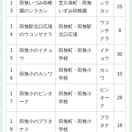
1
田無いづみ幼稚
芝久保町・田無
シラ
2
25
3
園のシラカシ
いずみ幼稚園
カシ
ウコ
1
田無駅北口広場
田無町・田無駅
1
ンサ
8
4
のウコンサクラ
北口広場
クラ
1
田無小のイチョ
田無町・田無小
イチ
3
30
5
ウ
学校
ョウ
1
田無町・田無小
カシ
1
田無小のカシワ
10
6
学校
ワ
ピン
1
田無小のピンオ
田無町・田無小
1
オー
28
7
ーク
学校
ク
プラ
1
田無小のプラタ
田無町・田無小
2
タナ
18
8
ナス
学校