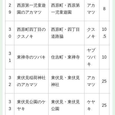
2
西原第一児童遊
西原町・西原第
アカ
1
8
9
園のアカマツ
一児童遊園
マツ
3
西原町四丁目の
西原町・四丁目
クス
10
1
0
クスノキ
道路脇
ノキ
.5
ヤブ
3
1
東禅寺のツバキ
住吉町・東禅寺
ツバ
10
1
キ
3
東伏見稲荷神社
東伏見・東伏見
アカ
2
25
2
のアカマツ
神社
マツ
3
東伏見公園のケ
東伏見・東伏見
ケヤ
2
25
3
ヤキ
公園
キ