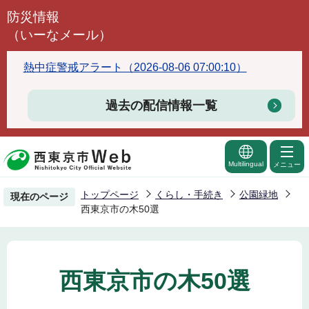
こ
防災情報
の
（いーなメール）
ペ
ー
熱中症警戒アラート（2026-08-06 07:00:10）
ジ
の
過去の配信情報一覧
先
頭
で
Multilingual
メニュー
す
トップページ
くらし・手続き
公園緑地
現在のページ
西東京市の木50選
西東京市の木50選