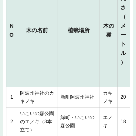
さ
（
N
木の
メ
木の名前
植栽場所
O
種
ー
ト
ル
）
阿波州神社のカ
カキ
1
1
新町阿波州神社
20
キノキ
ノキ
いこいの森公園
緑町・いこいの
エノ
1
2
のエノキ（3本
18
森公園
キ
立て）