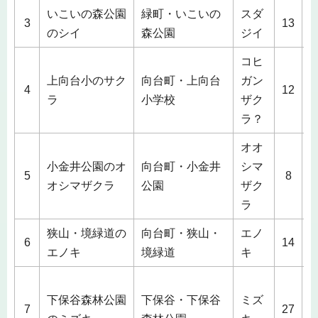
いこいの森公園
緑町・いこいの
スダ
3
3
13
のシイ
森公園
ジイ
コヒ
上向台小のサク
向台町・上向台
ガン
1
4
12
ラ
小学校
ザク
ラ？
オオ
小金井公園のオ
向台町・小金井
シマ
4
5
8
オシマザクラ
公園
ザク
ラ
狭山・境緑道の
向台町・狭山・
エノ
2
6
14
エノキ
境緑道
キ
2
下保谷森林公園
下保谷・下保谷
ミズ
5
7
27