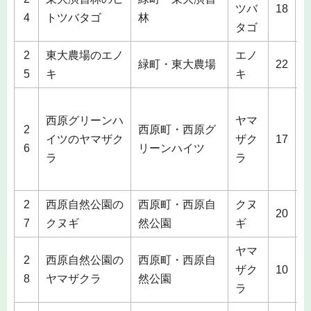
ツバ
18
4
トツバタゴ
林
タゴ
2
東大農場のエノ
エノ
2
緑町・東大農場
22
5
キ
キ
2
西原グリーンハ
ヤマ
2
西原町・西原グ
イツのヤマザク
ザク
17
6
リーンハイツ
ラ
ラ
1
2
西原自然公園の
西原町・西原自
クヌ
2
20
7
クヌギ
然公園
ギ
ヤマ
2
西原自然公園の
西原町・西原自
2
ザク
10
8
ヤマザクラ
然公園
ラ