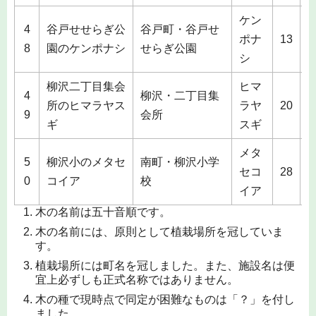
ケン
4
谷戸せせらぎ公
谷戸町・谷戸せ
1
ポナ
13
8
園のケンポナシ
せらぎ公園
シ
柳沢二丁目集会
ヒマ
4
柳沢・二丁目集
3
所のヒマラヤス
ラヤ
20
9
会所
ギ
スギ
メタ
5
柳沢小のメタセ
南町・柳沢小学
2
セコ
28
0
コイア
校
イア
木の名前は五十音順です。
木の名前には、原則として植栽場所を冠していま
す。
植栽場所には町名を冠しました。また、施設名は便
宜上必ずしも正式名称ではありません。
木の種で現時点で同定が困難なものは「？」を付し
ました。