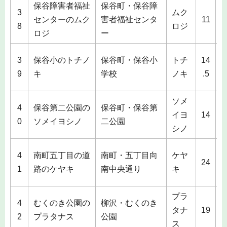
保谷障害者福祉
保谷町・保谷障
3
ムク
1
センターのムク
害者福祉センタ
11
8
ロジ
ロジ
ー
3
保谷小のトチノ
保谷町・保谷小
トチ
14
1
9
キ
学校
ノキ
.5
ソメ
4
保谷第二公園の
保谷町・保谷第
2
イヨ
14
0
ソメイヨシノ
二公園
シノ
4
南町五丁目の道
南町・五丁目向
ケヤ
2
24
1
路のケヤキ
南中央通り
キ
プラ
4
むくのき公園の
柳沢・むくのき
2
タナ
19
2
プラタナス
公園
ス