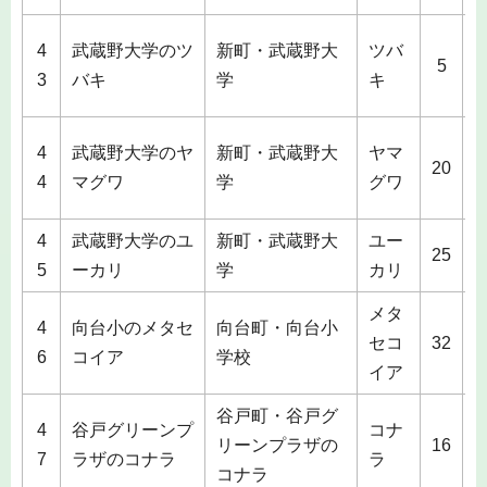
4
武蔵野大学のツ
新町・武蔵野大
ツバ
5
6
3
バキ
学
キ
4
武蔵野大学のヤ
新町・武蔵野大
ヤマ
2
20
4
マグワ
学
グワ
4
武蔵野大学のユ
新町・武蔵野大
ユー
2
25
5
ーカリ
学
カリ
メタ
4
向台小のメタセ
向台町・向台小
2
セコ
32
6
コイア
学校
イア
谷戸町・谷戸グ
4
谷戸グリーンプ
コナ
2
リーンプラザの
16
7
ラザのコナラ
ラ
コナラ