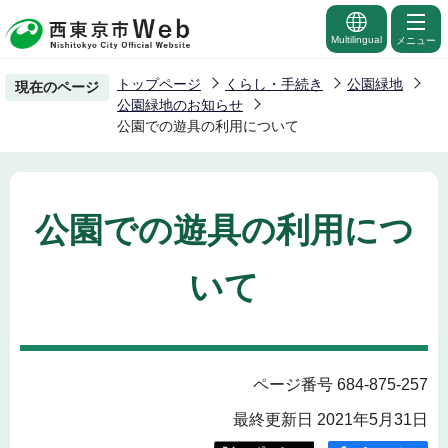
こ
の
Multilingual
メニュー
ペ
トップページ
くらし・手続き
公園緑地
現在のページ
ー
公園緑地のお知らせ
ジ
公園での遊具の利用について
の
先
頭
公園での遊具の利用につ
で
す
いて
ページ番号 684-875-257
最終更新日 2021年5月31日