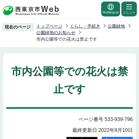
こ
の
Multilingual
メニュー
ペ
トップページ
くらし・手続き
公園緑地
現在のページ
ー
公園緑地のお知らせ
ジ
市内公園等での花火は禁止です
の
先
頭
市内公園等での花火は禁
で
す
止です
ページ番号 533-939-796
最終更新日 2022年8月10日