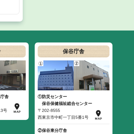
舎
保谷庁舎
二庁舎
①防災センター
保谷保健福祉総合センター
3号
〒202-8555
西東京市中町一丁目5番1号
②保谷東分庁舎