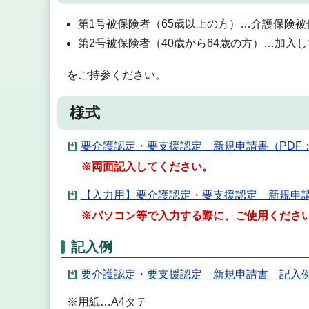
第1号被保険者（65歳以上の方）…介護保険被
第2号被保険者（40歳から64歳の方）…加入
をご持参ください。
様式
要介護認定・要支援認定 新規申請書（PDF：3
※両面記入してください。
【入力用】要介護認定・要支援認定 新規申請書
※パソコン等で入力する際に、ご使用くださ
記入例
要介護認定・要支援認定 新規申請書 記入例（
※用紙…A4タテ