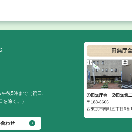
2
田無庁
ら午後5時まで（祝日、
①田無庁舎
②田無第
口を除く。）
〒188-8666
西東京市南町五丁目6番1
い合わせ