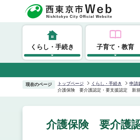
こ
の
ペ
ー
ジ
くらし・手続き
子育て・教育
の
先
頭
で
す
トップページ
くらし・手続き
申請
現在のページ
介護保険 要介護認定・要支援認定 新
介護保険 要介護