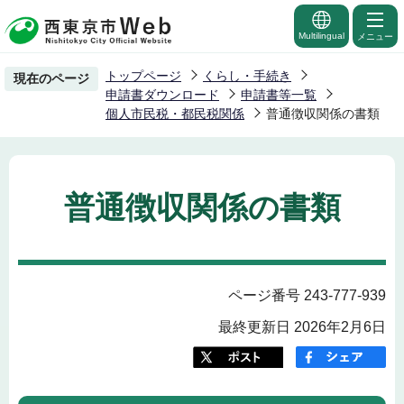
こ
の
Multilingual
メニュー
ペ
トップページ
くらし・手続き
現在のページ
ー
申請書ダウンロード
申請書等一覧
ジ
個人市民税・都民税関係
普通徴収関係の書類
の
先
頭
普通徴収関係の書類
で
す
ページ番号 243-777-939
最終更新日 2026年2月6日