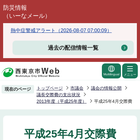
こ
防災情報
の
（いーなメール）
ペ
ー
熱中症警戒アラート（2026-08-07 07:00:09）
ジ
の
過去の配信情報一覧
先
頭
で
Multilingual
メニュー
す
トップページ
市議会
議会の情報公開
現在のページ
議長交際費の支出状況
2013年度（平成25年度）
平成25年4月交際費
平成25年4月交際費