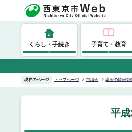
こ
の
ペ
ー
ジ
くらし・手続き
子育て・教育
の
先
頭
で
す
現在のページ
トップページ
市議会
議会の情報公
平成