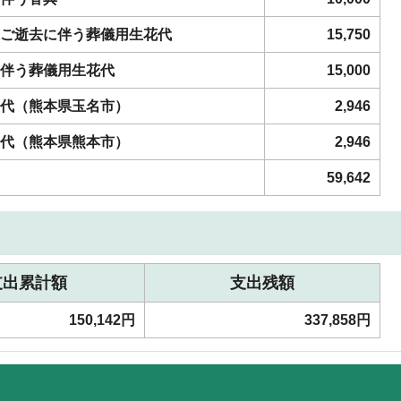
ご逝去に伴う葬儀用生花代
15,750
伴う葬儀用生花代
15,000
代（熊本県玉名市）
2,946
代（熊本県熊本市）
2,946
59,642
支出累計額
支出残額
150,142円
337,858円