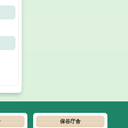
舎
保谷庁舎